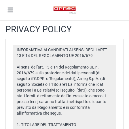
PRIVACY POLICY
Home
Offerte
di
Carica
lavoro
il
Login
CV
Lingua