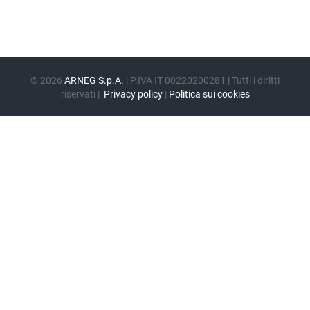
EN
FR
©
2026
ARNEG S.p.A.
| P.IVA IT 00220200281 | Tutti i diritti
riservati |
Privacy policy
|
Politica sui cookies
IT
DE
ES
PT