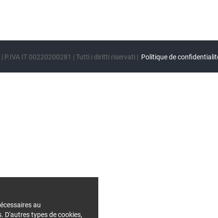
| P.IVA IT 00220200281 | Tutti i diritti riservati |
Politique de confidentialit
nécessaires au
. D'autres types de cookies,