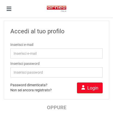
Home
Accedi al tuo profilo
Offerte
Inserisci e-mail
di
Carica
Inserisci password
lavoro
il
Login
Password dimenticata?
Login
Non sei ancora registrato?
CV
Lingua
OPPURE