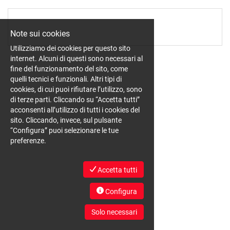
EN
Note sui cookies
FR
Utilizziamo dei cookies per questo sito
internet. Alcuni di questi sono necessari al
fine del funzionamento del sito, come
IT
quelli tecnici e funzionali. Altri tipi di
cookies, di cui puoi rifiutare l’utilizzo, sono
di terze parti. Cliccando su “Accetta tutti”
DE
acconsenti all’utilizzo di tutti i cookies del
sito. Cliccando, invece, sul pulsante
“Configura” puoi selezionare le tue
preferenze.
ES
Accetta tutti
PT
Configura
Solo necessari